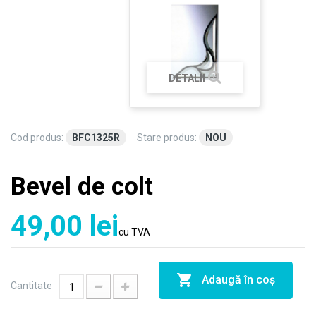
DETALII
Cod produs:
BFC1325R
Stare produs:
NOU
Bevel de colt
49,00 lei
cu TVA
Adaugă în coş
Cantitate