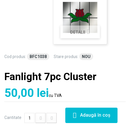
DETALII
Cod produs:
BFC1038
Stare produs:
NOU
Fanlight 7pc Cluster
50,00 lei
cu TVA
Adaugă în coş
Cantitate