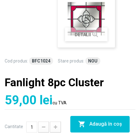
DETALII
Cod produs:
BFC1024
Stare produs:
NOU
Fanlight 8pc Cluster
59,00 lei
cu TVA
Adaugă în coş
Cantitate