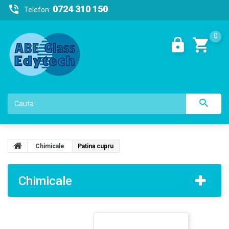
0724 310 150
Telefon:
0
Chimicale
Patina cupru
Chimicale