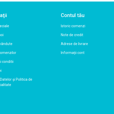
aţii
Contul tău
eciale
Istoric comenzi
noi
Note de credit
 vândute
Adrese de livrare
comenzilor
Informaţii cont
 conditii
i
Datelor şi Politica de
ialitate