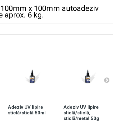
da 100mm x 100mm autoadeziv
e aprox. 6 kg.
Adeziv UV lipire
Adeziv UV lipire
Adeziv UV
sticlă/sticlă 50ml
sticlă/sticlă,
sticlă/st
sticlă/metal 50g