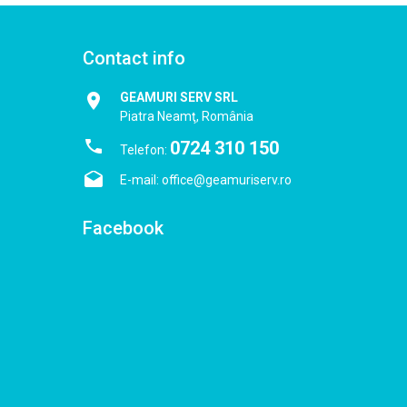
Contact info
GEAMURI SERV SRL
Piatra Neamţ, România
0724 310 150
Telefon:
E-mail:
office@geamuriserv.ro
Facebook