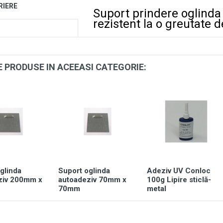
RIERE
Suport prindere oglin
rezistent la o greutate d
E PRODUSE IN ACEEASI CATEGORIE:
glinda
Suport oglinda
Adeziv UV Conloc
ziv 200mm x
autoadeziv 70mm x
100g Lipire sticlă-
70mm
metal