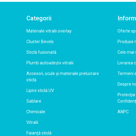
Categorii
Inform
Materiale vitralii overlay
Oferte sp
Cluster Bevels
Produse 
Sticlă fusionată
Cele mai
Plumb autoadeziv vitralii
Livrarea 
Accesori, scule şi materiale prelucrare
Termeni si
sticlă
Despre no
Lipire sticlă UV
Protecţia 
Sablare
Confidenţ
Chimicale
ANPC
Vitralii
Faianţă sticlă