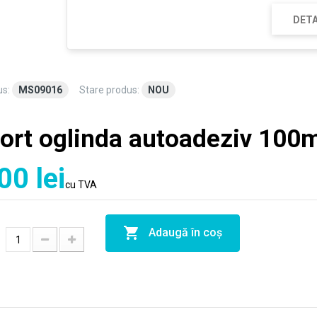
DETA
us:
MS09016
Stare produs:
NOU
ort oglinda autoadeziv 10
00 lei
cu TVA
Adaugă în coş